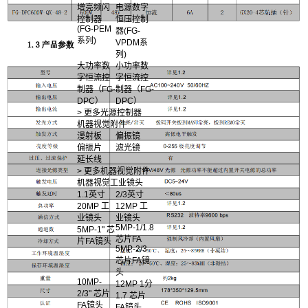
增亮频闪
电源数字
控制器
恒压控制
(FG-PEM
器(FG-
系列)
VPDM系
列)
大功率数
小功率数
字恒流控
字恒流控
制器（FG-
制器（FG-
DPC）
DPC）
> 更多光源控制器
机器视觉附件
漫射板
偏振镜
偏振片
滤光镜
延长线
> 更多机器视觉附件
机器视觉工业镜头
1.1英寸
2/3英寸
20MP 工
12MP 工
业镜头
业镜头
5MP-1/1.8
5MP-1" 芯
芯片FA
片FA镜头
5MP-2/3
芯片FA镜
头
10MP-
12MP 1分
2/3" 芯片
1.7 芯片
FA镜头
FA镜头