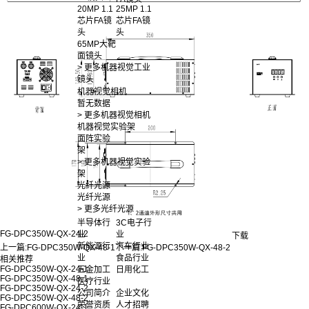
20MP 1.1
25MP 1.1
芯片FA镜
芯片FA镜
头
头
65MP大靶
面镜头
> 更多机器视觉工业
镜头
机器视觉相机
暂无数据
> 更多机器视觉相机
机器视觉实验架
面阵实验
架
> 更多机器视觉实验
架
光纤光源
光纤光源
> 更多光纤光源
半导体行
3C电子行
FG-DPC350W-QX-24-2
业
业
下载
新能源行
汽车行业
上一篇:
FG-DPC350W-QX-48-1
下一篇:
FG-DPC350W-QX-48-2
业
食品行业
相关推荐
FG-DPC350W-QX-24-1
五金加工
日用化工
FG-DPC350W-QX-48-1
医疗行业
FG-DPC350W-QX-24-2
公司简介
企业文化
FG-DPC350W-QX-48-2
荣誉资质
人才招聘
FG-DPC600W-QX-24-1