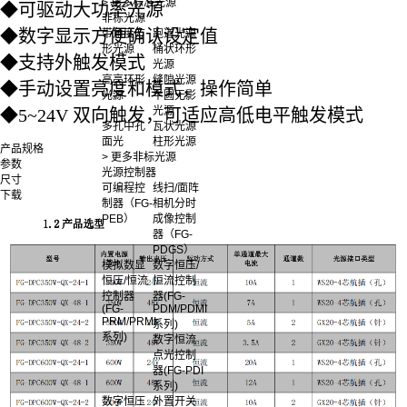
> 更多标准光源
◆
可驱动大功率光源
非标光源
◆
数字显示方便确认设定值
带角度方
跑道光源
形光源
桶状环形
◆
支持外触发模式
光源
高亮环形
缝隙光源
◆
手动设置亮度和模式，操作简单
光源
半圆无影
光源
◆
5~24V 双向触发，可适应高低电平触发模式
多孔中孔
瓦状光源
面光
柱形光源
产品规格
> 更多非标光源
参数
光源控制器
尺寸
可编程控
线扫/面阵
下载
制器（FG-
相机分时
PEB）
成像控制
器（FG-
PDGS）
模拟数显
数字恒压/
恒压/恒流
恒流控制
控制器
器(FG-
(FG-
PDM/PDMI
PRM/PRMI
系列)
系列)
数字恒流
点光控制
器(FG-PDI
系列)
数字恒压
外置开关