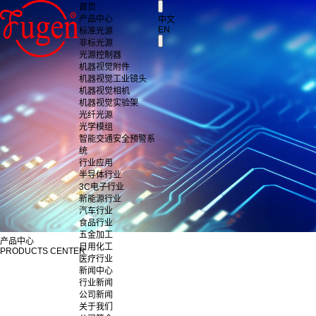
首页
产品中心
中文
EN
标准光源
非标光源
光源控制器
机器视觉附件
机器视觉工业镜头
机器视觉相机
机器视觉实验架
光纤光源
光学模组
智能交通安全预警系
统
行业应用
半导体行业
3C电子行业
新能源行业
汽车行业
食品行业
五金加工
产品中心
日用化工
PRODUCTS CENTER
医疗行业
新闻中心
行业新闻
公司新闻
关于我们