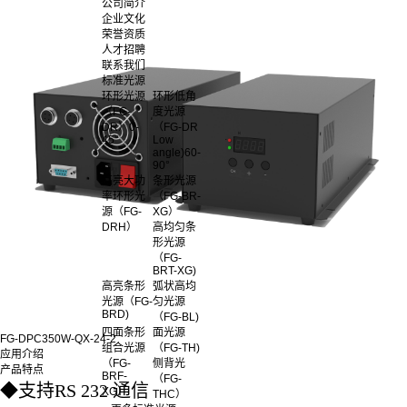
公司简介
企业文化
荣誉资质
人才招聘
联系我们
标准光源
环形光源
环形低角
（FG-
度光源
DR）0-
（FG-DR
45°
Low
angle)60-
90°
高亮大功
条形光源
率环形光
（FG-BR-
源（FG-
XG）
DRH）
高均匀条
形光源
（FG-
BRT-XG)
高亮条形
弧状高均
光源（FG-
匀光源
BRD)
（FG-BL)
四面条形
面光源
FG-DPC350W-QX-24-2
组合光源
（FG-TH)
应用介绍
（FG-
侧背光
产品特点
BRF-
（FG-
◆
支持RS 232 通信
XG）
THC）