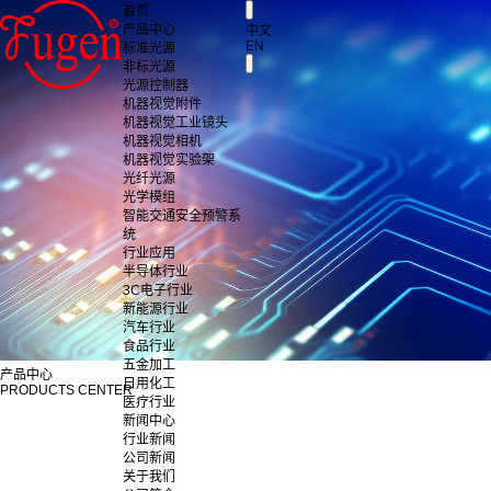
首页
产品中心
中文
EN
标准光源
非标光源
光源控制器
机器视觉附件
机器视觉工业镜头
机器视觉相机
机器视觉实验架
光纤光源
光学模组
智能交通安全预警系
统
行业应用
半导体行业
3C电子行业
新能源行业
汽车行业
食品行业
五金加工
产品中心
日用化工
PRODUCTS CENTER
医疗行业
新闻中心
行业新闻
公司新闻
关于我们