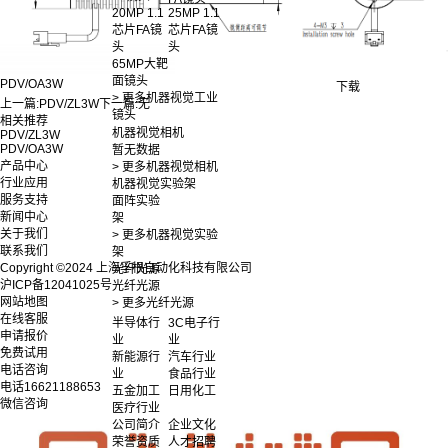
20MP 1.1
25MP 1.1
芯片FA镜
芯片FA镜
头
头
65MP大靶
面镜头
PDV/OA3W
下载
> 更多机器视觉工业
上一篇:
PDV/ZL3W
下一篇:
无
镜头
相关推荐
机器视觉相机
PDV/ZL3W
PDV/OA3W
暂无数据
产品中心
> 更多机器视觉相机
行业应用
机器视觉实验架
服务支持
面阵实验
新闻中心
架
关于我们
> 更多机器视觉实验
联系我们
架
Copyright ©2024 上海孚根自动化科技有限公司
光纤光源
沪ICP备12041025号
光纤光源
网站地图
> 更多光纤光源
在线客服
半导体行
3C电子行
申请报价
业
业
免费试用
新能源行
汽车行业
电话咨询
业
食品行业
电话
16621188653
五金加工
日用化工
微信咨询
医疗行业
公司简介
企业文化
荣誉资质
人才招聘