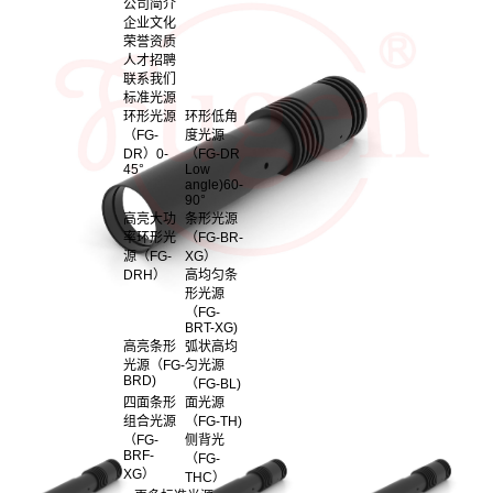
公司简介
企业文化
荣誉资质
人才招聘
联系我们
标准光源
环形光源
环形低角
（FG-
度光源
DR）0-
（FG-DR
45°
Low
angle)60-
90°
高亮大功
条形光源
率环形光
（FG-BR-
源（FG-
XG）
DRH）
高均匀条
形光源
（FG-
BRT-XG)
高亮条形
弧状高均
光源（FG-
匀光源
BRD)
（FG-BL)
四面条形
面光源
组合光源
（FG-TH)
（FG-
侧背光
BRF-
（FG-
XG）
THC）