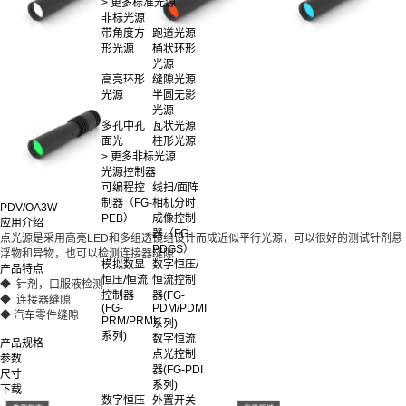
> 更多标准光源
非标光源
带角度方
跑道光源
形光源
桶状环形
光源
高亮环形
缝隙光源
光源
半圆无影
光源
多孔中孔
瓦状光源
面光
柱形光源
> 更多非标光源
光源控制器
可编程控
线扫/面阵
制器（FG-
相机分时
PDV/OA3W
PEB）
成像控制
应用介绍
器（FG-
点光源是采用高亮LED和多组透镜组设计而成近似平行光源，可以很好的测试针剂悬
PDGS）
浮物和异物，也可以检测连接器缝隙
模拟数显
数字恒压/
产品特点
恒压/恒流
恒流控制
◆ 针剂，口服液检测
控制器
器(FG-
◆ 连接器缝隙
(FG-
PDM/PDMI
◆ 汽车零件缝隙
PRM/PRMI
系列)
系列)
数字恒流
产品规格
点光控制
参数
器(FG-PDI
尺寸
系列)
下载
数字恒压
外置开关