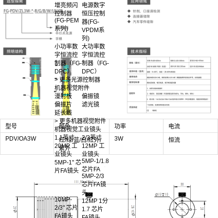
增亮频闪
电源数字
控制器
恒压控制
(FG-PEM
器(FG-
系列)
VPDM系
列)
小功率数
大功率数
字恒流控
字恒流控
制器（FG-
制器（FG-
DPC）
DPC）
> 更多光源控制器
机器视觉附件
漫射板
偏振镜
偏振片
滤光镜
延长线
> 更多机器视觉附件
型号
颜色
功率
电流
机器视觉工业镜头
1.1英寸
2/3英寸
PDV/OA3W
3W
红/绿/蓝/白/红外/
恒流
20MP 工
12MP 工
紫外
业镜头
业镜头
5MP-1/1.8
5MP-1" 芯
芯片FA
片FA镜头
5MP-2/3
芯片FA镜
头
10MP-
12MP 1分
2/3" 芯片
1.7 芯片
FA镜头
FA镜头