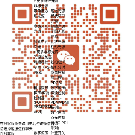
> 更多标准光源
非标光源
带角度方
跑道光源
形光源
桶状环形
光源
高亮环形
缝隙光源
光源
半圆无影
光源
多孔中孔
瓦状光源
面光
柱形光源
> 更多非标光源
光源控制器
可编程控
线扫/面阵
制器（FG-
相机分时
PEB）
成像控制
器（FG-
PDGS）
模拟数显
数字恒压/
恒压/恒流
恒流控制
控制器
器(FG-
(FG-
PDM/PDMI
PRM/PRMI
系列)
系列)
数字恒流
点光控制
器(FG-PDI
在线客服
免费试用
电话咨询
微信咨询
系列)
请选择客服进行聊天
数字恒压
外置开关
在线客服