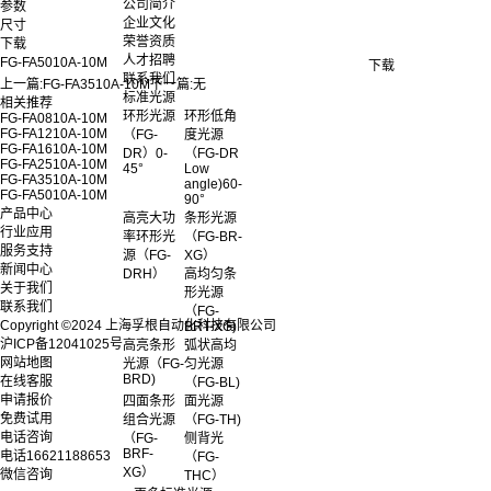
公司简介
参数
企业文化
尺寸
荣誉资质
下载
人才招聘
FG-FA5010A-10M
下载
联系我们
上一篇:
FG-FA3510A-10M
下一篇:
无
标准光源
相关推荐
环形光源
环形低角
FG-FA0810A-10M
FG-FA1210A-10M
（FG-
度光源
FG-FA1610A-10M
DR）0-
（FG-DR
FG-FA2510A-10M
45°
Low
FG-FA3510A-10M
angle)60-
FG-FA5010A-10M
90°
产品中心
高亮大功
条形光源
行业应用
率环形光
（FG-BR-
服务支持
源（FG-
XG）
新闻中心
DRH）
高均匀条
关于我们
形光源
联系我们
（FG-
Copyright ©2024 上海孚根自动化科技有限公司
BRT-XG)
沪ICP备12041025号
高亮条形
弧状高均
网站地图
光源（FG-
匀光源
BRD)
在线客服
（FG-BL)
申请报价
四面条形
面光源
免费试用
组合光源
（FG-TH)
电话咨询
（FG-
侧背光
BRF-
电话
16621188653
（FG-
XG）
微信咨询
THC）