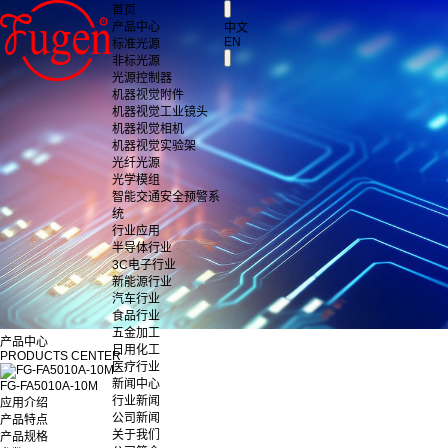
首页
产品中心
中文
EN
标准光源
非标光源
光源控制器
机器视觉附件
机器视觉工业镜头
机器视觉相机
机器视觉实验架
光纤光源
光学模组
智能交通安全预警系
统
行业应用
半导体行业
3C电子行业
新能源行业
汽车行业
食品行业
五金加工
产品中心
日用化工
PRODUCTS CENTER
医疗行业
新闻中心
FG-FA5010A-10M
行业新闻
应用介绍
公司新闻
产品特点
关于我们
产品规格