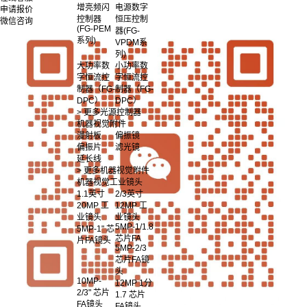
增亮频闪
电源数字
申请报价
控制器
恒压控制
微信咨询
(FG-PEM
器(FG-
系列)
VPDM系
列)
大功率数
小功率数
字恒流控
字恒流控
制器（FG-
制器（FG-
DPC）
DPC）
> 更多光源控制器
机器视觉附件
漫射板
偏振镜
偏振片
滤光镜
延长线
> 更多机器视觉附件
机器视觉工业镜头
1.1英寸
2/3英寸
20MP 工
12MP 工
业镜头
业镜头
5MP-1/1.8
5MP-1" 芯
芯片FA
片FA镜头
5MP-2/3
芯片FA镜
头
10MP-
12MP 1分
2/3" 芯片
1.7 芯片
FA镜头
FA镜头