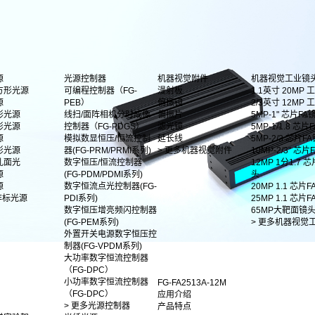
源
光源控制器
机器视觉附件
机器视觉工业镜
方形光源
可编程控制器（FG-
漫射板
1.1英寸 20MP
源
PEB）
偏振镜
2/3英寸 12MP
形光源
线扫/面阵相机分时成像
偏振片
5MP-1" 芯片FA
形光源
控制器（FG-PDGS）
滤光镜
5MP-1/1.8 芯片F
源
模拟数显恒压/恒流控制
延长线
5MP-2/3 芯片F
影光源
器(FG-PRM/PRMI系列)
> 更多机器视觉附件
10MP-2/3" 芯
孔面光
数字恒压/恒流控制器
12MP 1分1.7 
源
(FG-PDM/PDMI系列)
头
源
数字恒流点光控制器(FG-
20MP 1.1 芯片
非标光源
PDI系列)
25MP 1.1 芯片
数字恒压增亮频闪控制器
65MP大靶面镜
(FG-PEM系列)
> 更多机器视觉
外置开关电源数字恒压控
制器(FG-VPDM系列)
大功率数字恒流控制器
（FG-DPC）
小功率数字恒流控制器
FG-FA2513A-12M
（FG-DPC）
应用介绍
> 更多光源控制器
产品特点