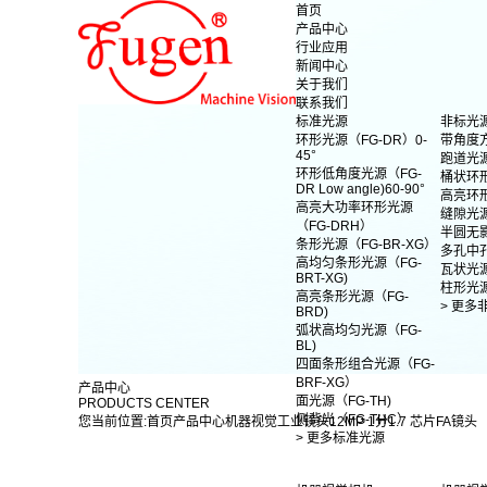
首页
产品中心
行业应用
新闻中心
关于我们
联系我们
标准光源
非标光
环形光源（FG-DR）0-
带角度
45°
跑道光
环形低角度光源（FG-
桶状环
DR Low angle)60-90°
高亮环
高亮大功率环形光源
缝隙光
（FG-DRH）
半圆无
条形光源（FG-BR-XG）
多孔中
高均匀条形光源（FG-
瓦状光
BRT-XG)
柱形光
高亮条形光源（FG-
> 更多
BRD)
弧状高均匀光源（FG-
BL)
四面条形组合光源（FG-
BRF-XG）
产品中心
面光源（FG-TH)
PRODUCTS CENTER
侧背光（FG-THC）
您当前位置:
首页
产品中心
机器视觉工业镜头
12MP 1分1.7 芯片FA镜头
> 更多标准光源