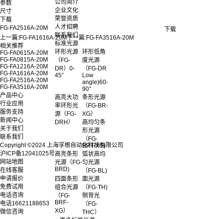
公司简介
参数
企业文化
尺寸
荣誉资质
下载
人才招聘
FG-FA2516A-20M
下载
联系我们
上一篇:
FG-FA1616A-20M
下一篇:
FG-FA3516A-20M
标准光源
相关推荐
环形光源
环形低角
FG-FA0615A-20M
FG-FA0815A-20M
（FG-
度光源
FG-FA1216A-20M
DR）0-
（FG-DR
FG-FA1616A-20M
45°
Low
FG-FA2516A-20M
angle)60-
FG-FA3516A-20M
90°
产品中心
高亮大功
条形光源
行业应用
率环形光
（FG-BR-
服务支持
源（FG-
XG）
新闻中心
DRH）
高均匀条
关于我们
形光源
联系我们
（FG-
Copyright ©2024 上海孚根自动化科技有限公司
BRT-XG)
沪ICP备12041025号
高亮条形
弧状高均
网站地图
光源（FG-
匀光源
BRD)
在线客服
（FG-BL)
申请报价
四面条形
面光源
免费试用
组合光源
（FG-TH)
电话咨询
（FG-
侧背光
BRF-
电话
16621188653
（FG-
XG）
微信咨询
THC）