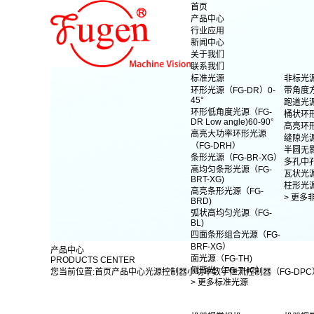
首页
产品中心
行业应用
新闻中心
关于我们
联系我们
标准光源
非标光
环形光源（FG-DR）0-
带角度
45°
跑道光
环形低角度光源（FG-
桶状环
DR Low angle)60-90°
高亮环
高亮大功率环形光源
缝隙光
（FG-DRH）
半圆无
条形光源（FG-BR-XG）
多孔中
高均匀条形光源（FG-
瓦状光
BRT-XG)
柱形光
高亮条形光源（FG-
> 更多
BRD)
弧状高均匀光源（FG-
BL)
四面条形组合光源（FG-
BRF-XG）
产品中心
面光源（FG-TH)
PRODUCTS CENTER
侧背光（FG-THC）
您当前位置:
首页
产品中心
光源控制器
小功率数字恒流控制器（FG-DPC
> 更多标准光源