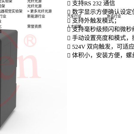
觉实验架
光纤光源

支持RS 232 通信
验架
光纤光源

数字显示方便确认设定
多机器视觉实验架
> 更多光纤光源
行业
新能源行业
汽车行业
食品行业

支持外触发模式；
业
化
荣誉资质
人才招聘

支持毫秒级频闪和微秒
闻

手动设置亮度和模式，

524V 双向触发，可

体积小，安装方便，螺丝