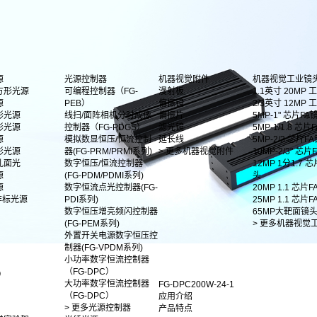
源
光源控制器
机器视觉附件
机器视觉工业镜
方形光源
可编程控制器（FG-
漫射板
1.1英寸 20MP
源
PEB）
偏振镜
2/3英寸 12MP
形光源
线扫/面阵相机分时成像
偏振片
5MP-1" 芯片FA
形光源
控制器（FG-PDGS）
滤光镜
5MP-1/1.8 芯片F
源
模拟数显恒压/恒流控制
延长线
5MP-2/3 芯片F
影光源
器(FG-PRM/PRMI系列)
> 更多机器视觉附件
10MP-2/3" 芯
孔面光
数字恒压/恒流控制器
12MP 1分1.7 
源
(FG-PDM/PDMI系列)
头
源
数字恒流点光控制器(FG-
20MP 1.1 芯片
非标光源
PDI系列)
25MP 1.1 芯片
数字恒压增亮频闪控制器
65MP大靶面镜
(FG-PEM系列)
> 更多机器视觉
外置开关电源数字恒压控
制器(FG-VPDM系列)
小功率数字恒流控制器
（FG-DPC）
）
大功率数字恒流控制器
FG-DPC200W-24-1
（FG-DPC）
应用介绍
> 更多光源控制器
产品特点