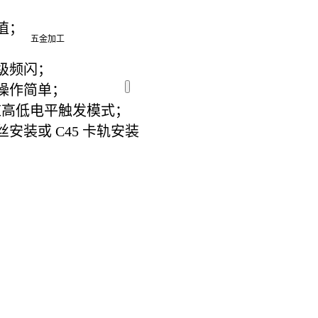
值；
五金加工
级频闪；
操作简单；
适应高低电平触发模式；
安装或 C45 卡轨安装