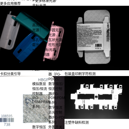
> 更多标准光源
更多应用推荐
非标光源
带角度方
跑道光源
形光源
桶状环形
光源
高亮环形
缝隙光源
光源
半圆无影
光源
多孔中孔
瓦状光源
面光
柱形光源
> 更多非标光源
光源控制器
可编程控
线扫/面阵
制器（FG-
相机分时
PEB）
成像控制
卡扣分类引导
包装盒印刷字符检测
器（FG-
PDGS）
模拟数显
数字恒压/
恒压/恒流
恒流控制
控制器
器(FG-
(FG-
PDM/PDMI
PRM/PRMI
系列)
系列)
数字恒流
点光控制
器(FG-PDI
系列)
注塑件缺料检测
数字恒压
外置开关