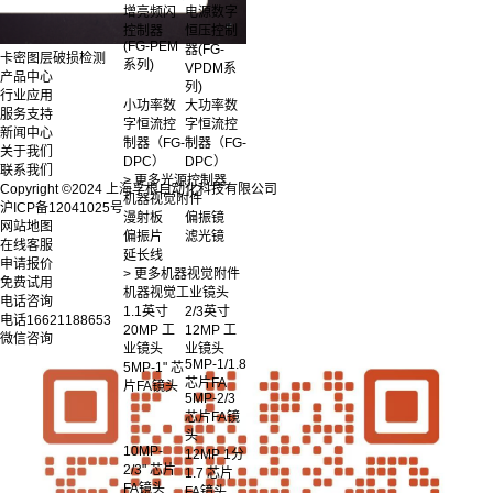
增亮频闪
电源数字
控制器
恒压控制
(FG-PEM
器(FG-
卡密图层破损检测
系列)
VPDM系
产品中心
列)
行业应用
小功率数
大功率数
服务支持
字恒流控
字恒流控
新闻中心
制器（FG-
制器（FG-
关于我们
DPC）
DPC）
联系我们
> 更多光源控制器
Copyright ©2024 上海孚根自动化科技有限公司
机器视觉附件
沪ICP备12041025号
漫射板
偏振镜
网站地图
偏振片
滤光镜
在线客服
延长线
申请报价
> 更多机器视觉附件
免费试用
机器视觉工业镜头
电话咨询
1.1英寸
2/3英寸
电话
16621188653
20MP 工
12MP 工
微信咨询
业镜头
业镜头
5MP-1/1.8
5MP-1" 芯
芯片FA
片FA镜头
5MP-2/3
芯片FA镜
头
10MP-
12MP 1分
2/3" 芯片
1.7 芯片
FA镜头
FA镜头