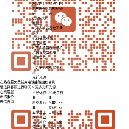
20MP 1.1
25MP 1.1
芯片FA镜
芯片FA镜
头
头
65MP大靶
面镜头
> 更多机器视觉工业
镜头
机器视觉相机
暂无数据
> 更多机器视觉相机
机器视觉实验架
面阵实验
架
> 更多机器视觉实验
架
光纤光源
光纤光源
在线客服
免费试用
电话咨询
微信咨询
> 更多光纤光源
请选择客服进行聊天
在线客服
半导体行
3C电子行
申请报价
业
业
微信咨询
新能源行
汽车行业
业
食品行业
五金加工
日用化工
医疗行业
公司简介
企业文化
荣誉资质
人才招聘