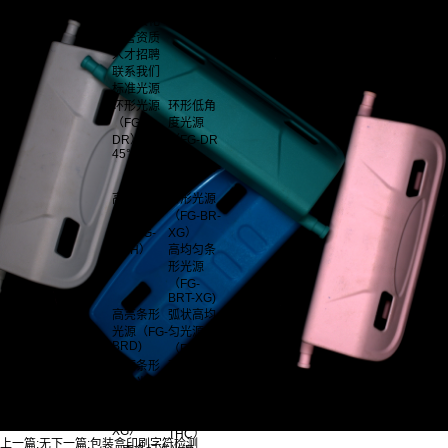
公司简介
企业文化
荣誉资质
人才招聘
联系我们
标准光源
环形光源
环形低角
（FG-
度光源
DR）0-
（FG-DR
45°
Low
angle)60-
90°
高亮大功
条形光源
率环形光
（FG-BR-
源（FG-
XG）
DRH）
高均匀条
形光源
（FG-
BRT-XG)
高亮条形
弧状高均
光源（FG-
匀光源
BRD)
（FG-BL)
四面条形
面光源
组合光源
（FG-TH)
（FG-
侧背光
BRF-
（FG-
XG）
THC）
上一篇:
无
下一篇:
包装盒印刷字符检测