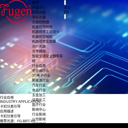
首页
产品中心
中文
EN
标准光源
非标光源
光源控制器
机器视觉附件
机器视觉工业镜头
机器视觉相机
机器视觉实验架
光纤光源
光学模组
智能交通安全预警系
统
行业应用
半导体行业
3C电子行业
新能源行业
汽车行业
食品行业
五金加工
行业应用
日用化工
INDUSTRY APPLICATION
医疗行业
卡扣分类引导
新闻中心
应用描述
行业新闻
卡扣分类引导
公司新闻
推荐光源：FG-BRT-XG
关于我们