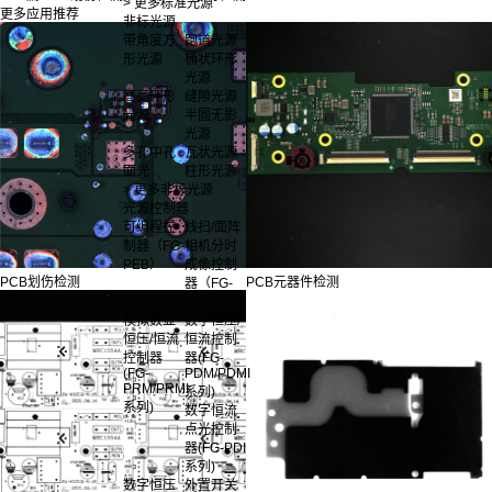
> 更多标准光源
更多应用推荐
非标光源
带角度方
跑道光源
形光源
桶状环形
光源
高亮环形
缝隙光源
光源
半圆无影
光源
多孔中孔
瓦状光源
面光
柱形光源
> 更多非标光源
光源控制器
可编程控
线扫/面阵
制器（FG-
相机分时
PEB）
成像控制
PCB划伤检测
PCB元器件检测
器（FG-
PDGS）
模拟数显
数字恒压/
恒压/恒流
恒流控制
控制器
器(FG-
(FG-
PDM/PDMI
PRM/PRMI
系列)
系列)
数字恒流
点光控制
器(FG-PDI
系列)
数字恒压
外置开关