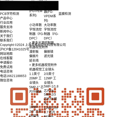
增亮频闪
电源数字
控制器
恒压控制
(FG-PEM
器(FG-
PCB字符检测
蓝膜检测
系列)
VPDM系
产品中心
列)
行业应用
小功率数
大功率数
服务支持
字恒流控
字恒流控
新闻中心
制器（FG-
制器（FG-
关于我们
DPC）
DPC）
联系我们
> 更多光源控制器
Copyright ©2024 上海孚根自动化科技有限公司
机器视觉附件
沪ICP备12041025号
漫射板
偏振镜
网站地图
偏振片
滤光镜
在线客服
延长线
申请报价
> 更多机器视觉附件
免费试用
机器视觉工业镜头
电话咨询
1.1英寸
2/3英寸
电话
16621188653
20MP 工
12MP 工
微信咨询
业镜头
业镜头
5MP-1/1.8
5MP-1" 芯
芯片FA
片FA镜头
5MP-2/3
芯片FA镜
头
10MP-
12MP 1分
2/3" 芯片
1.7 芯片
FA镜头
FA镜头