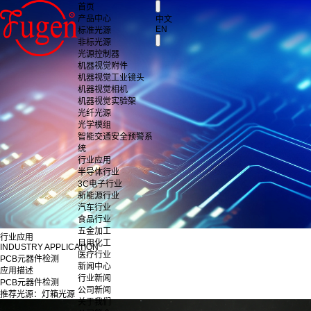
首页
产品中心
中文
EN
标准光源
非标光源
光源控制器
机器视觉附件
机器视觉工业镜头
机器视觉相机
机器视觉实验架
光纤光源
光学模组
智能交通安全预警系
统
行业应用
半导体行业
3C电子行业
新能源行业
汽车行业
食品行业
五金加工
行业应用
日用化工
INDUSTRY APPLICATION
医疗行业
PCB元器件检测
新闻中心
应用描述
行业新闻
PCB元器件检测
公司新闻
推荐光源：灯箱光源
关于我们