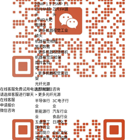
20MP 1.1
25MP 1.1
芯片FA镜
芯片FA镜
头
头
65MP大靶
面镜头
> 更多机器视觉工业
镜头
机器视觉相机
暂无数据
> 更多机器视觉相机
机器视觉实验架
面阵实验
架
> 更多机器视觉实验
架
光纤光源
光纤光源
在线客服
免费试用
电话咨询
微信咨询
> 更多光纤光源
请选择客服进行聊天
在线客服
半导体行
3C电子行
申请报价
业
业
微信咨询
新能源行
汽车行业
业
食品行业
五金加工
日用化工
医疗行业
公司简介
企业文化
荣誉资质
人才招聘