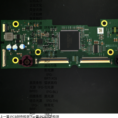
公司简介
企业文化
荣誉资质
人才招聘
联系我们
标准光源
环形光源
环形低角
（FG-
度光源
DR）0-
（FG-DR
45°
Low
angle)60-
90°
高亮大功
条形光源
率环形光
（FG-BR-
源（FG-
XG）
DRH）
高均匀条
形光源
（FG-
BRT-XG)
高亮条形
弧状高均
光源（FG-
匀光源
BRD)
（FG-BL)
四面条形
面光源
组合光源
（FG-TH)
（FG-
侧背光
BRF-
（FG-
XG）
THC）
上一篇:
PCB划伤检测
下一篇:
PCB字符检测