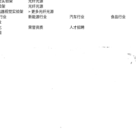
觉实验架
光纤光源
验架
光纤光源
多机器视觉实验架
> 更多光纤光源
行业
新能源行业
汽车行业
食品行业
业
化
荣誉资质
人才招聘
闻