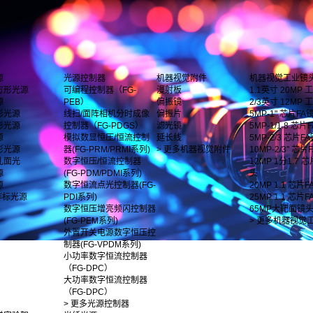
源
光源控制器
机器视觉附件
机器视觉工业镜
方形光源
可编程控制器（FG-
漫射板
1.1英寸 20MP
源
PEB）
偏振镜
2/3英寸 12MP
形光源
线扫/面阵相机分时成像
偏振片
5MP-1" 芯片FA
形光源
控制器（FG-PDGS）
滤光镜
5MP-1/1.8 芯片F
源
模拟数显恒压/恒流控制
延长线
5MP-2/3 芯片F
影光源
器(FG-PRM/PRMI系列)
> 更多机器视觉附件
10MP-2/3" 芯
孔面光
数字恒压/恒流控制器
12MP 1分1.7 
源
(FG-PDM/PDMI系列)
头
源
数字恒流点光控制器(FG-
20MP 1.1 芯片
非标光源
PDI系列)
25MP 1.1 芯片
数字恒压增亮频闪控制器
65MP大靶面镜
(FG-PEM系列)
> 更多机器视觉
外置开关电源数字恒压控
制器(FG-VPDM系列)
小功率数字恒流控制器
（FG-DPC）
大功率数字恒流控制器
（FG-DPC）
> 更多光源控制器