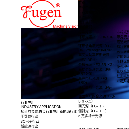
首页
产品中心
行业应用
新闻中心
关于我们
联系我们
标准光源
非标光
环形光源（FG-DR）0-
带角度
45°
跑道光
环形低角度光源（FG-
桶状环
DR Low angle)60-90°
高亮环
高亮大功率环形光源
缝隙光
（FG-DRH）
半圆无
条形光源（FG-BR-XG）
多孔中
高均匀条形光源（FG-
瓦状光
BRT-XG)
柱形光
高亮条形光源（FG-
> 更多
BRD)
弧状高均匀光源（FG-
BL)
四面条形组合光源（FG-
BRF-XG）
行业应用
面光源（FG-TH)
INDUSTRY APPLICATION
侧背光（FG-THC）
您当前位置:
首页
行业应用
新能源行业
> 更多标准光源
半导体行业
3C电子行业
新能源行业