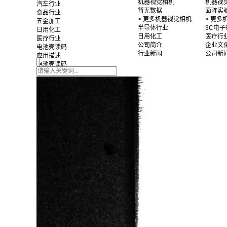
机器视觉相机
机器视
汽车行业
暂无数据
面阵实
食品行业
> 更多机器视觉相机
> 更
五金加工
半导体行业
3C电子
日用化工
日用化工
医疗行
医疗行业
公司简介
企业文
电池壳读码
行业新闻
公司新
应用描述
电池壳读码
推荐光源：FG-FV