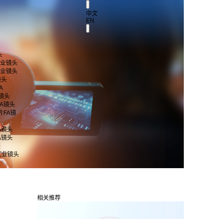
中文
EN
头
 工业镜头
 工业镜头
镜头
A
A镜头
片FA镜头
芯片FA镜
FA镜头
FA镜头
头
工业镜头
相关推荐