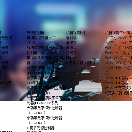
源
光源控制器
机器视觉附件
机器视觉工业镜
方形光源
可编程控制器（FG-
漫射板
1.1英寸 20MP
源
PEB）
偏振镜
2/3英寸 12MP
形光源
线扫/面阵相机分时成像
偏振片
5MP-1" 芯片FA
形光源
控制器（FG-PDGS）
滤光镜
5MP-1/1.8 芯片F
源
模拟数显恒压/恒流控制
延长线
5MP-2/3 芯片F
影光源
器(FG-PRM/PRMI系列)
> 更多机器视觉附件
10MP-2/3" 芯
孔面光
数字恒压/恒流控制器
12MP 1分1.7 
源
(FG-PDM/PDMI系列)
头
源
数字恒流点光控制器(FG-
20MP 1.1 芯片
非标光源
PDI系列)
25MP 1.1 芯片
数字恒压增亮频闪控制器
65MP大靶面镜
(FG-PEM系列)
> 更多机器视觉
外置开关电源数字恒压控
制器(FG-VPDM系列)
大功率数字恒流控制器
（FG-DPC）
小功率数字恒流控制器
（FG-DPC）
> 更多光源控制器