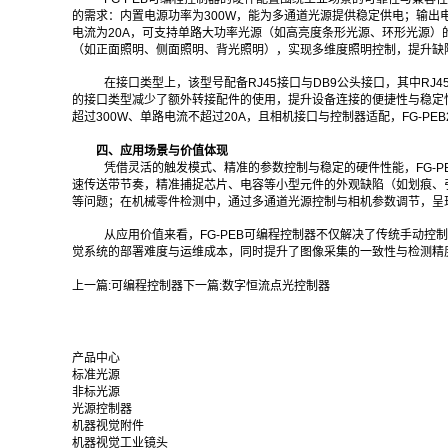
的需求：内置电源功率为300W，能为多通道光源提供稳定供电；输出电
电流为20A，可支持单路大功率光源（如高亮度条形光源、环形光源）
（如正面照明、侧面照明、背光照明），实现多维度照明控制，提升缺
在接口类型上，该型号配备RJ45接口与DB9公头接口，其中R
的接口类型减少了额外转接配件的使用，提升设备连接的便捷性与稳定
超过300W、单路电流不超过20A，且相机接口与控制器适配，FG-PEB
四、应用场景与价值体现
凭借灵活的触发模式、精准的参数控制与稳定的硬件性能，FG-
速传送带节奏，精准捕捉芯片、电容等小型元件的外观缺陷（如划痕、
等问题；在机械零件检测中，通过多通道光源控制与相机参数调节，呈
从应用价值来看，FG-PEB可编程控制器不仅解决了传统手动
觉系统的部署难度与运维成本，同时提升了图像采集的一致性与检测精
上一篇:
可编程控制器
下一篇:
数字恒流点光控制器
产品中心
标准光源
非标光源
光源控制器
机器视觉附件
机器视觉工业镜头