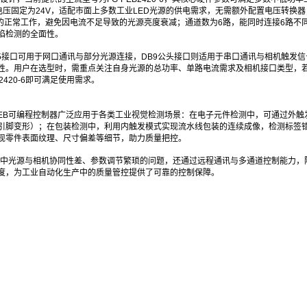
压固定为24V，适配市面上多数工业LED光源的供电需求，无需额外配置电压转换器；
的正常工作，避免因电流不足导致的光源亮度衰减；通道数为6路，能同时连接6路不
陷检测的全面性。
J45接口可用于网口通讯与部分光源连接，DB9公头接口则适用于串口通讯与相机触发
性。用户在选型时，需重点关注自身光源的总功率、单路电流需求及相机接口类型，
2420-6即可满足使用需求。
PEB可编程控制器广泛应用于各类工业视觉检测场景：在电子元件检测中，可通过外触
引脚变形）；在包装检测中，利用内触发模式实现流水线包装的连续成像，检测标签
现零件表面纹理、尺寸偏差等细节，助力质量把控。
控制中光源与相机协同性差、参数调节繁琐的问题，还通过远程通讯与多通道控制能力，
度，为工业自动化生产中的质量管控提供了可靠的控制保障。