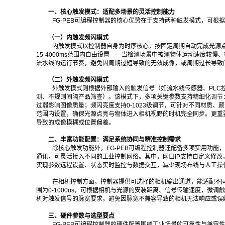
一、核心触发模式：适配多场景的灵活控制能力
FG-PEB可编程控制器的核心优势在于支持两种触发模式，可
（一）内触发频闪模式
内触发模式以控制器自身为时序核心，按固定周期自动完成光源
15-4000ms范围内自由设置——当检测场景中被测物体运动速度
流水线的运行节奏，避免因周期过短导致的无效成像，或周期过长导致
（二）外触发频闪模式
外触发模式则根据外部输入的触发信号（如流水线传感器、PLC
测、不规则间隔产品筛查）。该模式下，多项关键参数支持精细化调节：
过弱影响图像质量；频闪亮度支持0-1023级调节，可针对不同材质、颜
范围内设置，确保光源点亮与物体进入相机视野的时机完全同步。更重要
导致的成像模糊或位置偏差。
二、丰富功能配置：满足系统协同与精准控制需求
除核心触发功能外，FG-PEB可编程控制器还配备多项实用功
通讯，可灵活接入不同的工业控制网络。其中，网口IP支持自定义修改
实现参数远程设置、状态实时监控与数据交互，减少现场布线与人工操
在相机控制方面，控制器提供可选择的相机输出通道，能适配不
围为0-1000us，可根据相机与光源的安装距离、信号传输速度，微调触
机对触发信号的脉宽要求，避免因脉宽不兼容导致的相机无法响应或误
三、硬件参数与选型要点
FG-PEB可编程控制器的硬件配置围绕工业场景的可靠性与兼容性