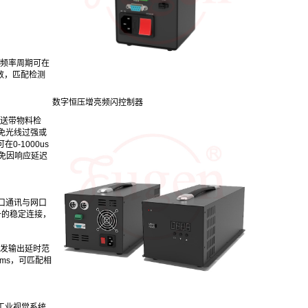
频率周期可在
数，匹配检测
数字恒压增亮频闪控制器
传送带物料检
免光线过强或
-1000us
免因响应延迟
口通讯与网口
备的稳定连接，
发输出延时范
0ms，可匹配相
率工业视觉系统