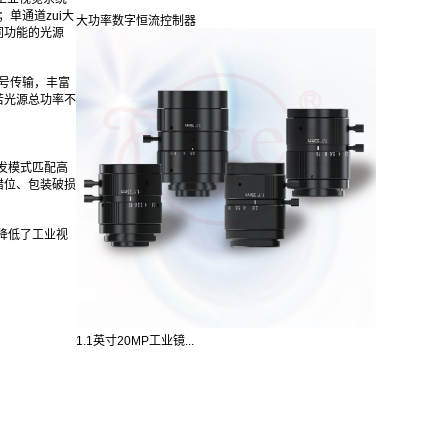
单通道zui大
大功率数字恒流控制器
同功能的光源
信号传输，丰富
若光源总功率不
发模式匹配高
错位、包装破损
降低了工业视
1.1英寸20MP工业镜...