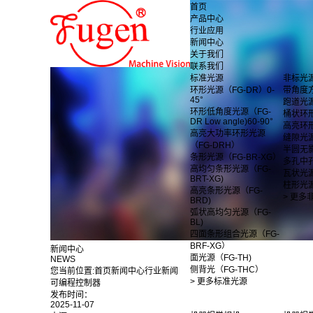
首页
产品中心
行业应用
新闻中心
关于我们
联系我们
标准光源
非标光
环形光源（FG-DR）0-
带角度
45°
跑道光
环形低角度光源（FG-
桶状环
DR Low angle)60-90°
高亮环
高亮大功率环形光源
缝隙光
（FG-DRH）
半圆无
条形光源（FG-BR-XG）
多孔中
高均匀条形光源（FG-
瓦状光
BRT-XG)
柱形光
高亮条形光源（FG-
> 更多
BRD)
弧状高均匀光源（FG-
BL)
四面条形组合光源（FG-
BRF-XG）
新闻中心
面光源（FG-TH)
NEWS
侧背光（FG-THC）
您当前位置:
首页
新闻中心
行业新闻
> 更多标准光源
可编程控制器
发布时间：
2025-11-07