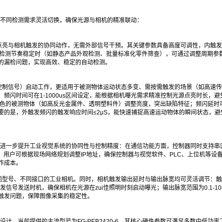
根据不同检测需求灵活切换，确保光源与相机的精准联动：
点亮与相机触发的协同动作，无需外部信号干预。其关键参数具备高度可调性，内触发
较慢、检测节奏稳定时（如静态产品外观检测、批量标准化零件筛查），可通过调整周期参
的漏检问题，实现高效、稳定的自动检测。
控制信号）启动工作，更适用于被测物体运动状态多变、需按需触发的场景（如高速
频闪时间可在1-1000us区间设定，能根据相机曝光需求精准控制光源点亮时长，避
色的被测物体（如高反光金属件、透明塑料件）调整亮度，突出缺陷特征；频闪延时可在0
的是，外触发频闪的触发响应时间≤2μS，能快速捕捉高速运动物体的瞬间状态，避
能，进一步提升工业视觉系统的协同性与控制精度：在通信功能方面，控制器同时支持串
，用户可根据现场网络规划调整IP地址，确保控制器与视觉软件、PLC、上位机等设
作成本。
同型号、不同接口的工业相机。同时，相机触发输出延时与输出脉宽均可灵活调节：触
发信号发送时机，确保相机在光源在zui佳照明时刻启动曝光；输出脉宽范围为0.1-1
触发问题，保障图像采集的稳定性。
设计，当前提供的主流型号为FG-PEB2420-6，其核心硬件参数可满足多数中低功