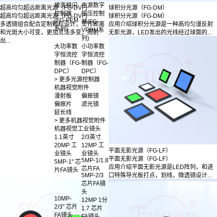
增亮频闪
电源数字
超高均匀超远距离光源（FG-DVF)
球积分光源（FG-DM）
控制器
恒压控制
超高均匀超远距离光源（FG-DVF)
球积分光源（FG-DM）
(FG-PEM
器(FG-
多透镜组合配合定制颗粒设计，工作距离
应用介绍球积分光源是一种高均匀漫反射
系列)
VPDM系
和光斑大小可变，更加灵活多变，照射
无影光源，LED发出的光线经过球面的...
列)
出...
大功率数
小功率数
字恒流控
字恒流控
制器（FG-
制器（FG-
DPC）
DPC）
> 更多光源控制器
机器视觉附件
漫射板
偏振镜
偏振片
滤光镜
延长线
> 更多机器视觉附件
机器视觉工业镜头
1.1英寸
2/3英寸
20MP 工
12MP 工
平面无影光源（FG-LF）
业镜头
业镜头
平面无影光源（FG-LF）
5MP-1/1.8
5MP-1" 芯
应用介绍平面无影光源是LED阵列，和进
芯片FA
片FA镜头
口特殊导光板打点，划线，微透镜设计...
5MP-2/3
芯片FA镜
头
10MP-
12MP 1分
2/3" 芯片
1.7 芯片
FA镜头
FA镜头