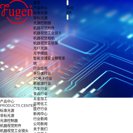
首页
产品中心
中文
EN
标准光源
非标光源
光源控制器
机器视觉附件
机器视觉工业镜头
机器视觉相机
机器视觉实验架
光纤光源
光学模组
智能交通安全预警系
统
行业应用
半导体行业
3C电子行业
新能源行业
汽车行业
食品行业
五金加工
产品中心
日用化工
PRODUCTS CENTER
医疗行业
标准光源
新闻中心
非标光源
行业新闻
光源控制器
公司新闻
机器视觉附件
关于我们
机器视觉工业镜头