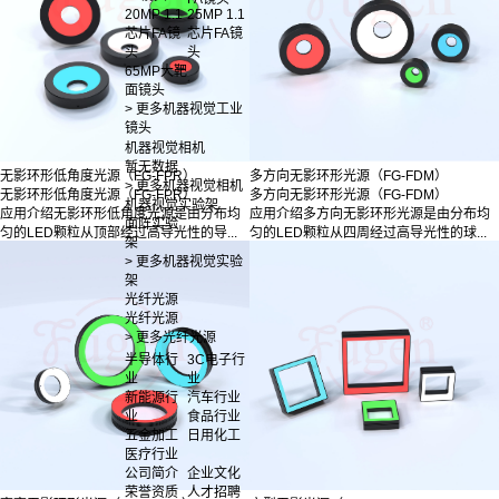
20MP 1.1
25MP 1.1
芯片FA镜
芯片FA镜
头
头
65MP大靶
面镜头
> 更多机器视觉工业
镜头
机器视觉相机
暂无数据
无影环形低角度光源（FG-FPR）
多方向无影环形光源（FG-FDM）
> 更多机器视觉相机
无影环形低角度光源（FG-FPR）
多方向无影环形光源（FG-FDM）
机器视觉实验架
应用介绍无影环形低角度光源是由分布均
应用介绍多方向无影环形光源是由分布均
面阵实验
匀的LED颗粒从顶部经过高导光性的导...
匀的LED颗粒从四周经过高导光性的球...
架
> 更多机器视觉实验
架
光纤光源
光纤光源
> 更多光纤光源
半导体行
3C电子行
业
业
新能源行
汽车行业
业
食品行业
五金加工
日用化工
医疗行业
公司简介
企业文化
荣誉资质
人才招聘