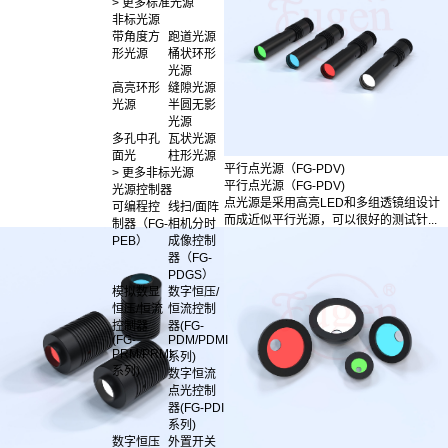
> 更多标准光源
非标光源
带角度方
跑道光源
形光源
桶状环形
光源
高亮环形
缝隙光源
光源
半圆无影
光源
多孔中孔
瓦状光源
面光
柱形光源
平行点光源（FG-PDV)
> 更多非标光源
平行点光源（FG-PDV)
光源控制器
点光源是采用高亮LED和多组透镜组设计
可编程控
线扫/面阵
而成近似平行光源，可以很好的测试针...
制器（FG-
相机分时
PEB）
成像控制
器（FG-
PDGS）
模拟数显
数字恒压/
恒压/恒流
恒流控制
控制器
器(FG-
(FG-
PDM/PDMI
PRM/PRMI
系列)
系列)
数字恒流
点光控制
器(FG-PDI
系列)
数字恒压
外置开关