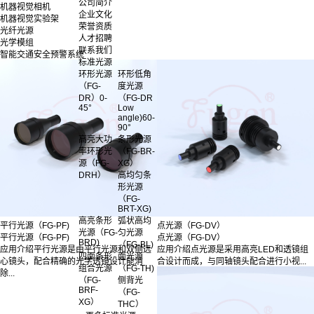
公司简介
机器视觉相机
企业文化
机器视觉实验架
荣誉资质
光纤光源
人才招聘
光学模组
联系我们
智能交通安全预警系统
标准光源
环形光源
环形低角
（FG-
度光源
DR）0-
（FG-DR
45°
Low
angle)60-
90°
高亮大功
条形光源
率环形光
（FG-BR-
源（FG-
XG）
DRH）
高均匀条
形光源
（FG-
BRT-XG)
高亮条形
弧状高均
平行光源（FG-PF)
点光源（FG-DV）
光源（FG-
匀光源
平行光源（FG-PF)
点光源（FG-DV）
BRD)
（FG-BL)
应用介绍平行光源是由平行光源和双侧远
应用介绍点光源是采用高亮LED和透镜组
四面条形
面光源
心镜头，配合精确的光学透镜设计能消
合设计而成，与同轴镜头配合进行小视...
组合光源
（FG-TH)
除...
（FG-
侧背光
BRF-
（FG-
XG）
THC）