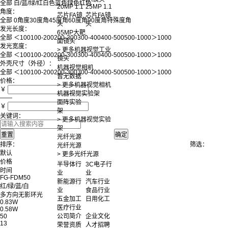
全部
白/蓝/绿/红
白色
蓝色
绿色
红色
20MP 1.1
25MP 1.1
角度：
芯片FA镜
芯片FA镜
全部
0角度
30度角
45度角
60度角
90度角
特殊度角
头
头
发光长度：
65MP大靶
全部
＜100
100-200
200-300
300-400
400-500
500-1000
＞1000
面镜头
发光宽度：
> 更多机器视觉工业
全部
＜100
100-200
200-300
300-400
400-500
500-1000
＞1000
镜头
外壳尺寸（外径）：
机器视觉相机
全部
＜100
100-200
200-300
300-400
400-500
500-1000
＞1000
暂无数据
价格：
> 更多机器视觉相机
￥
机器视觉实验架
——
面阵实验
￥
架
关键词：
> 更多机器视觉实验
架
光纤光源
排序：
筛选：
光纤光源
默认
> 更多光纤光源
价格
半导体行
3C电子行
时间
业
业
FG-FDM50
新能源行
汽车行业
红/绿/蓝/白
业
食品行业
多方向无影环光
五金加工
日用化工
0.83W
医疗行业
0.58W
公司简介
企业文化
50
13
荣誉资质
人才招聘