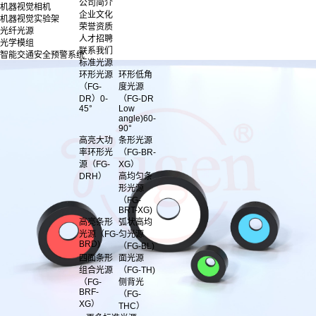
公司简介
机器视觉相机
企业文化
机器视觉实验架
荣誉资质
光纤光源
人才招聘
光学模组
联系我们
智能交通安全预警系统
标准光源
环形光源
环形低角
（FG-
度光源
DR）0-
（FG-DR
45°
Low
angle)60-
90°
高亮大功
条形光源
率环形光
（FG-BR-
源（FG-
XG）
DRH）
高均匀条
形光源
（FG-
BRT-XG)
高亮条形
弧状高均
光源（FG-
匀光源
BRD)
（FG-BL)
四面条形
面光源
组合光源
（FG-TH)
（FG-
侧背光
BRF-
（FG-
XG）
THC）