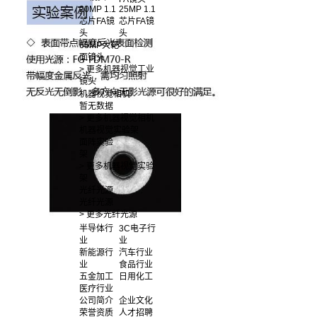
20MP 1.1
25MP 1.1
芯片FA镜
芯片FA镜
头
头
65MP大靶
面镜头
> 更多机器视觉工业
镜头
机器视觉相机
暂无数据
> 更多机器视觉相机
机器视觉实验架
面阵实验
架
> 更多机器视觉实验
架
光纤光源
光纤光源
> 更多光纤光源
半导体行
3C电子行
业
业
新能源行
汽车行业
业
食品行业
五金加工
日用化工
医疗行业
公司简介
企业文化
荣誉资质
人才招聘