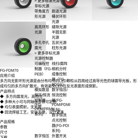
> 更多标准光源
非标光源
带角度方
跑道光源
形光源
桶状环形
光源
高亮环形
缝隙光源
光源
半圆无影
光源
多孔中孔
瓦状光源
面光
柱形光源
> 更多非标光源
光源控制器
可编程控
线扫/面阵
制器（FG-
相机分时
FG-FDM70
PEB）
成像控制
应用介绍
器（FG-
多方向无影环形光源是由分布均匀的LED颗粒从四周经过高导光性的球面导光板，形
PDGS）
成均匀的多方向扩散光，有效避免LED在反光表面形成倒影。
模拟数显
数字恒压/
产品特点
恒压/恒流
恒流控制
◆ 多方向面发光，高均匀
控制器
器(FG-
◆ 多种大小可与同轴组合且可定制
(FG-
PDM/PDMI
◆ 均匀表面照射，无光斑
PRM/PRMI
系列)
◆ 回流焊接工艺，安装方便，设计紧凑
系列)
数字恒流
点光控制
产品规格
器(FG-PDI
参数
系列)
尺寸
数字恒压
外置开关
下载