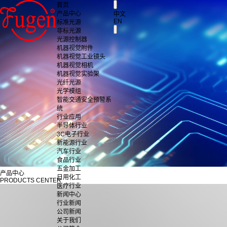
首页
产品中心
中文
EN
标准光源
非标光源
光源控制器
机器视觉附件
机器视觉工业镜头
机器视觉相机
机器视觉实验架
光纤光源
光学模组
智能交通安全预警系
统
行业应用
半导体行业
3C电子行业
新能源行业
汽车行业
食品行业
五金加工
产品中心
日用化工
PRODUCTS CENTER
医疗行业
新闻中心
行业新闻
公司新闻
关于我们