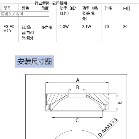
行业新闻
公司新闻
型号
颜色
角度
功率（红/
功率（绿/
外径
内径
红外）
蓝/白/紫
外）
FG-FD
1.3W
2.1W
70
20
红/绿/
多角度
M70
蓝/白/红
外/紫外