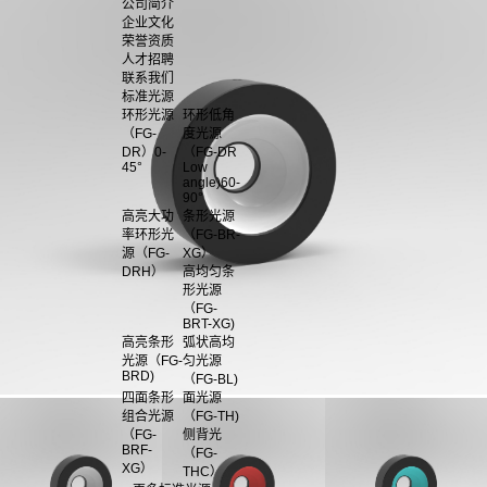
公司简介
企业文化
荣誉资质
人才招聘
联系我们
标准光源
环形光源
环形低角
（FG-
度光源
DR）0-
（FG-DR
45°
Low
angle)60-
90°
高亮大功
条形光源
率环形光
（FG-BR-
源（FG-
XG）
DRH）
高均匀条
形光源
（FG-
BRT-XG)
高亮条形
弧状高均
光源（FG-
匀光源
BRD)
（FG-BL)
四面条形
面光源
组合光源
（FG-TH)
（FG-
侧背光
BRF-
（FG-
XG）
THC）