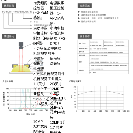
增亮频闪
电源数字
控制器
恒压控制
(FG-PEM
器(FG-
系列)
VPDM系
列)
大功率数
小功率数
字恒流控
字恒流控
制器（FG-
制器（FG-
DPC）
DPC）
> 更多光源控制器
机器视觉附件
漫射板
偏振镜
偏振片
滤光镜
延长线
> 更多机器视觉附件
机器视觉工业镜头
1.1英寸
2/3英寸
20MP 工
12MP 工
业镜头
业镜头
5MP-1/1.8
5MP-1" 芯
芯片FA
片FA镜头
5MP-2/3
芯片FA镜
头
10MP-
12MP 1分
2/3" 芯片
1.7 芯片
FA镜头
FA镜头