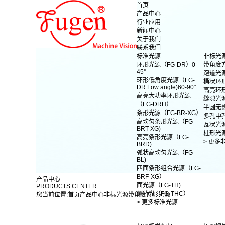
首页
产品中心
行业应用
新闻中心
关于我们
联系我们
标准光源
非标光
环形光源（FG-DR）0-
带角度
45°
跑道光
环形低角度光源（FG-
桶状环
DR Low angle)60-90°
高亮环
高亮大功率环形光源
缝隙光
（FG-DRH）
半圆无
条形光源（FG-BR-XG）
多孔中
高均匀条形光源（FG-
瓦状光
BRT-XG)
柱形光
高亮条形光源（FG-
> 更多
BRD)
弧状高均匀光源（FG-
BL)
四面条形组合光源（FG-
BRF-XG）
产品中心
面光源（FG-TH)
PRODUCTS CENTER
侧背光（FG-THC）
您当前位置:
首页
产品中心
非标光源
带角度方形光源
> 更多标准光源