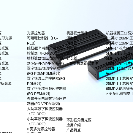
源
光源控制器
机器视觉附件
机器视觉工业镜
方形光源
可编程控制器（FG-
漫射板
1.1英寸 20MP
源
PEB）
偏振镜
2/3英寸 12MP
形光源
线扫/面阵相机分时成像
偏振片
5MP-1" 芯片FA
形光源
控制器（FG-PDGS）
滤光镜
5MP-1/1.8 芯片F
源
模拟数显恒压/恒流控制
延长线
5MP-2/3 芯片F
影光源
器(FG-PRM/PRMI系列)
> 更多机器视觉附件
10MP-2/3" 芯
孔面光
数字恒压/恒流控制器
12MP 1分1.7 
源
(FG-PDM/PDMI系列)
头
源
数字恒流点光控制器(FG-
20MP 1.1 芯片
非标光源
PDI系列)
25MP 1.1 芯片
数字恒压增亮频闪控制器
65MP大靶面镜
(FG-PEM系列)
> 更多机器视觉
外置开关电源数字恒压控
制器(FG-VPDM系列)
大功率数字恒流控制器
（FG-DPC）
小功率数字恒流控制器
环形低角度光源
（FG-DPC）
应用介绍
> 更多光源控制器
产品特点