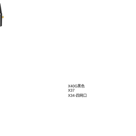
X40G黑色
X37
X34-四网口