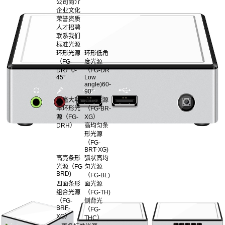
公司简介
企业文化
荣誉资质
人才招聘
联系我们
标准光源
环形光源
环形低角
（FG-
度光源
DR）0-
（FG-DR
45°
Low
angle)60-
90°
高亮大功
条形光源
率环形光
（FG-BR-
源（FG-
XG）
DRH）
高均匀条
形光源
（FG-
BRT-XG)
高亮条形
弧状高均
光源（FG-
匀光源
BRD)
（FG-BL)
四面条形
面光源
组合光源
（FG-TH)
（FG-
侧背光
BRF-
（FG-
XG）
THC）