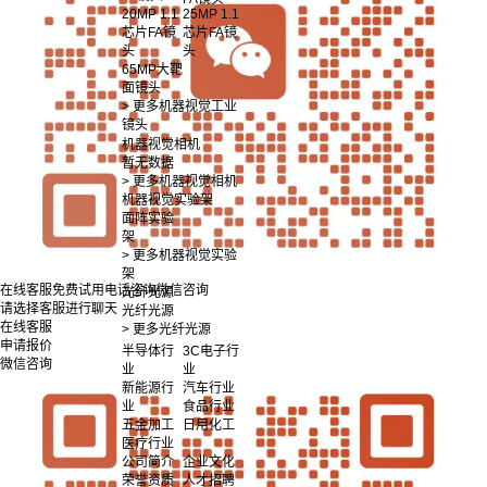
20MP 1.1
25MP 1.1
芯片FA镜
芯片FA镜
头
头
65MP大靶
面镜头
> 更多机器视觉工业
镜头
机器视觉相机
暂无数据
> 更多机器视觉相机
机器视觉实验架
面阵实验
架
> 更多机器视觉实验
架
在线客服
免费试用
电话咨询
微信咨询
光纤光源
请选择客服进行聊天
光纤光源
在线客服
> 更多光纤光源
申请报价
半导体行
3C电子行
微信咨询
业
业
新能源行
汽车行业
业
食品行业
五金加工
日用化工
医疗行业
公司简介
企业文化
荣誉资质
人才招聘