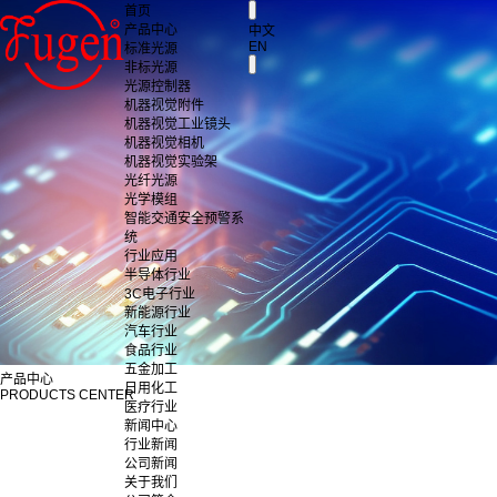
首页
产品中心
中文
EN
标准光源
非标光源
光源控制器
机器视觉附件
机器视觉工业镜头
机器视觉相机
机器视觉实验架
光纤光源
光学模组
智能交通安全预警系
统
行业应用
半导体行业
3C电子行业
新能源行业
汽车行业
食品行业
五金加工
产品中心
日用化工
PRODUCTS CENTER
医疗行业
新闻中心
行业新闻
公司新闻
关于我们