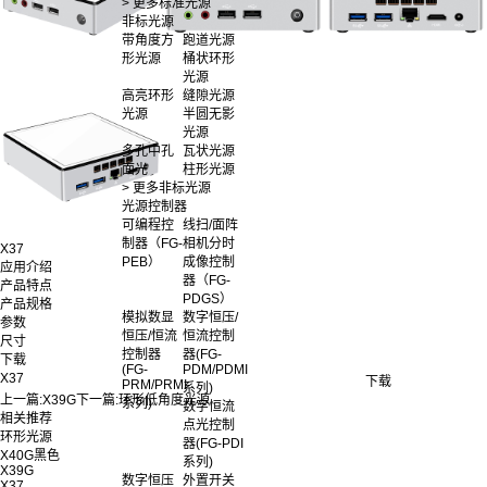
> 更多标准光源
非标光源
带角度方
跑道光源
形光源
桶状环形
光源
高亮环形
缝隙光源
光源
半圆无影
光源
多孔中孔
瓦状光源
面光
柱形光源
> 更多非标光源
光源控制器
可编程控
线扫/面阵
制器（FG-
相机分时
X37
PEB）
成像控制
应用介绍
器（FG-
产品特点
PDGS）
产品规格
模拟数显
数字恒压/
参数
恒压/恒流
恒流控制
尺寸
控制器
器(FG-
下载
(FG-
PDM/PDMI
X37
下载
PRM/PRMI
系列)
上一篇:
X39G
下一篇:
环形低角度光源
系列)
数字恒流
相关推荐
点光控制
环形光源
器(FG-PDI
X40G黑色
系列)
X39G
数字恒压
外置开关
X37