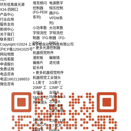
增亮频闪
电源数字
环形低角度光源
控制器
恒压控制
X34-四网口
(FG-PEM
器(FG-
产品中心
系列)
VPDM系
行业应用
列)
服务支持
小功率数
大功率数
新闻中心
字恒流控
字恒流控
关于我们
制器（FG-
制器（FG-
联系我们
DPC）
DPC）
Copyright ©2024 上海孚根自动化科技有限公司
> 更多光源控制器
沪ICP备12041025号
机器视觉附件
网站地图
漫射板
偏振镜
在线客服
偏振片
滤光镜
申请报价
延长线
免费试用
> 更多机器视觉附件
电话咨询
机器视觉工业镜头
电话
16621188653
1.1英寸
2/3英寸
微信咨询
20MP 工
12MP 工
业镜头
业镜头
5MP-1/1.8
5MP-1" 芯
芯片FA
片FA镜头
5MP-2/3
芯片FA镜
头
10MP-
12MP 1分
2/3" 芯片
1.7 芯片
FA镜头
FA镜头