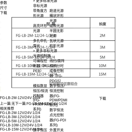
> 更多标准光源
参数
非标光源
尺寸
带角度方
跑道光源
下载
形光源
桶状环形
光源
高亮环形
缝隙光源
光源
半圆无影
光源
多孔中孔
瓦状光源
面光
柱形光源
> 更多非标光源
光源控制器
可编程控
线扫/面阵
制器（FG-
相机分时
PEB）
成像控制
器（FG-
PDGS）
模拟数显
数字恒压/
恒压/恒流
恒流控制
控制器
器(FG-
FG-LB-2M-12V/24V-1/2/4
下载
(FG-
PDM/PDMI
上一篇:
无
下一篇:
FG-LB-3M-12V/24V-1/2/4
PRM/PRMI
系列)
相关推荐
系列)
数字恒流
FG-LB-2M-12V/24V-1/2/4
点光控制
FG-LB-3M-12V/24V-1/2/4
器(FG-PDI
FG-LB-5M-12V/24V-1/2/4
FG-LB-10M-12V/24V-1/2/4
系列)
FG-LB-15M-12V/24V-1/2/4
数字恒压
外置开关