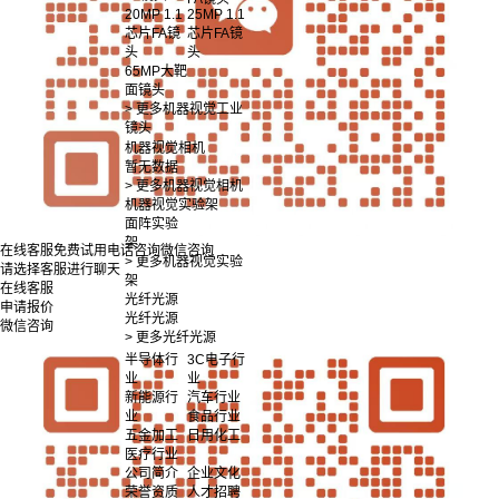
20MP 1.1
25MP 1.1
芯片FA镜
芯片FA镜
头
头
65MP大靶
面镜头
> 更多机器视觉工业
镜头
机器视觉相机
暂无数据
> 更多机器视觉相机
机器视觉实验架
面阵实验
架
在线客服
免费试用
电话咨询
微信咨询
> 更多机器视觉实验
请选择客服进行聊天
架
在线客服
光纤光源
申请报价
光纤光源
微信咨询
> 更多光纤光源
半导体行
3C电子行
业
业
新能源行
汽车行业
业
食品行业
五金加工
日用化工
医疗行业
公司简介
企业文化
荣誉资质
人才招聘