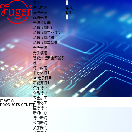
首页
产品中心
中文
EN
标准光源
非标光源
光源控制器
机器视觉附件
机器视觉工业镜头
机器视觉相机
机器视觉实验架
光纤光源
光学模组
智能交通安全预警系
统
行业应用
半导体行业
3C电子行业
新能源行业
汽车行业
食品行业
五金加工
产品中心
日用化工
PRODUCTS CENTER
医疗行业
新闻中心
行业新闻
公司新闻
关于我们