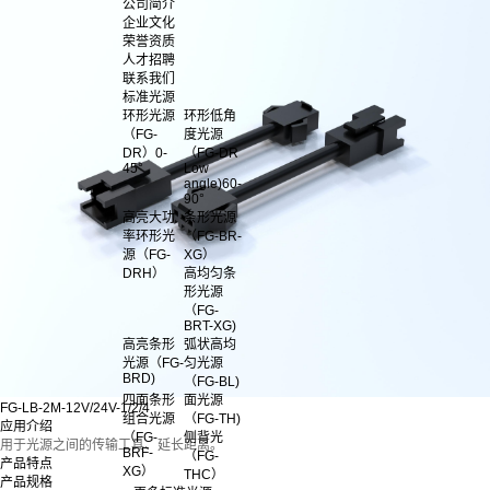
公司简介
企业文化
荣誉资质
人才招聘
联系我们
标准光源
环形光源
环形低角
（FG-
度光源
DR）0-
（FG-DR
45°
Low
angle)60-
90°
高亮大功
条形光源
率环形光
（FG-BR-
源（FG-
XG）
DRH）
高均匀条
形光源
（FG-
BRT-XG)
高亮条形
弧状高均
光源（FG-
匀光源
BRD)
（FG-BL)
四面条形
面光源
FG-LB-2M-12V/24V-1/2/4
组合光源
（FG-TH)
应用介绍
（FG-
侧背光
用于光源之间的传输工具、延长距离。
BRF-
（FG-
产品特点
XG）
THC）
产品规格