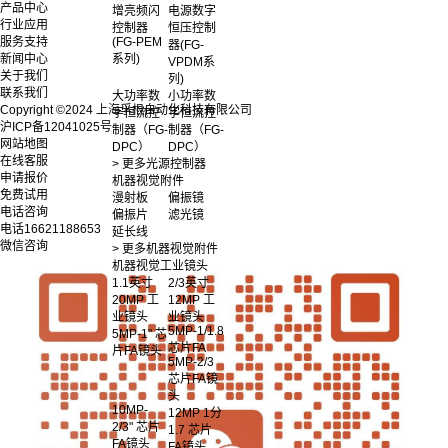
产品中心
增亮频闪
电源数字
行业应用
控制器
恒压控制
服务支持
(FG-PEM
器(FG-
新闻中心
系列)
VPDM系
关于我们
列)
联系我们
大功率数
小功率数
Copyright ©2024 上海孚根自动化科技有限公司
字恒流控
字恒流控
沪ICP备12041025号
制器（FG-
制器（FG-
网站地图
DPC）
DPC）
在线客服
> 更多光源控制器
申请报价
机器视觉附件
免费试用
漫射板
偏振镜
电话咨询
偏振片
滤光镜
电话
16621188653
延长线
微信咨询
> 更多机器视觉附件
机器视觉工业镜头
1.1英寸
2/3英寸
20MP 工
12MP 工
业镜头
业镜头
5MP-1/1.8
5MP-1" 芯
芯片FA
片FA镜头
5MP-2/3
芯片FA镜
头
10MP-
12MP 1分
2/3" 芯片
1.7 芯片
FA镜头
FA镜头