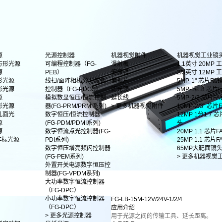
源
光源控制器
机器视觉附件
机器视觉工业镜
方形光源
可编程控制器（FG-
漫射板
1.1英寸 20MP
源
PEB）
偏振镜
2/3英寸 12MP
形光源
线扫/面阵相机分时成像
偏振片
5MP-1" 芯片FA
形光源
控制器（FG-PDGS）
滤光镜
5MP-1/1.8 芯片F
源
模拟数显恒压/恒流控制
延长线
5MP-2/3 芯片F
影光源
器(FG-PRM/PRMI系列)
> 更多机器视觉附件
10MP-2/3" 芯
孔面光
数字恒压/恒流控制器
12MP 1分1.7 
源
(FG-PDM/PDMI系列)
头
源
数字恒流点光控制器(FG-
20MP 1.1 芯片
非标光源
PDI系列)
25MP 1.1 芯片
数字恒压增亮频闪控制器
65MP大靶面镜
(FG-PEM系列)
> 更多机器视觉
外置开关电源数字恒压控
制器(FG-VPDM系列)
大功率数字恒流控制器
（FG-DPC）
小功率数字恒流控制器
FG-LB-15M-12V/24V-1/2/4
（FG-DPC）
应用介绍
> 更多光源控制器
用于光源之间的传输工具、延长距离。