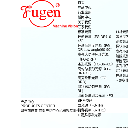
首页
产品中心
行业应用
新闻中心
关于我们
联系我们
标准光源
非标光
环形光源（FG-DR）0-
带角度
45°
跑道光
环形低角度光源（FG-
桶状环
DR Low angle)60-90°
高亮环
高亮大功率环形光源
缝隙光
（FG-DRH）
半圆无
条形光源（FG-BR-XG）
多孔中
高均匀条形光源（FG-
瓦状光
BRT-XG)
柱形光
高亮条形光源（FG-
> 更多
BRD)
弧状高均匀光源（FG-
BL)
四面条形组合光源（FG-
BRF-XG）
产品中心
面光源（FG-TH)
PRODUCTS CENTER
侧背光（FG-THC）
您当前位置:
首页
产品中心
机器视觉附件
延长线
> 更多标准光源