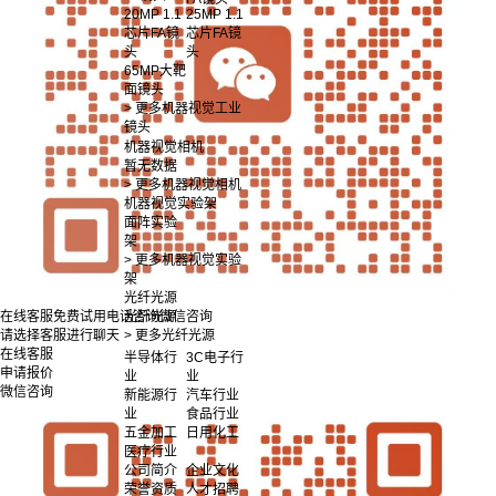
20MP 1.1
25MP 1.1
芯片FA镜
芯片FA镜
头
头
65MP大靶
面镜头
> 更多机器视觉工业
镜头
机器视觉相机
暂无数据
> 更多机器视觉相机
机器视觉实验架
面阵实验
架
> 更多机器视觉实验
架
光纤光源
光纤光源
在线客服
免费试用
电话咨询
微信咨询
> 更多光纤光源
请选择客服进行聊天
在线客服
半导体行
3C电子行
申请报价
业
业
微信咨询
新能源行
汽车行业
业
食品行业
五金加工
日用化工
医疗行业
公司简介
企业文化
荣誉资质
人才招聘