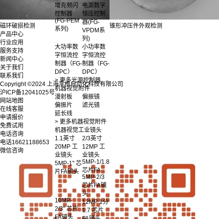
增亮频闪
电源数字
控制器
恒压控制
(FG-PEM
器(FG-
磁环破损检测
锥形冲压件外观检测
系列)
VPDM系
产品中心
列)
行业应用
大功率数
小功率数
服务支持
字恒流控
字恒流控
新闻中心
制器（FG-
制器（FG-
关于我们
DPC）
DPC）
联系我们
> 更多光源控制器
Copyright ©2024 上海孚根自动化科技有限公司
机器视觉附件
沪ICP备12041025号
漫射板
偏振镜
网站地图
偏振片
滤光镜
在线客服
延长线
申请报价
> 更多机器视觉附件
免费试用
机器视觉工业镜头
电话咨询
1.1英寸
2/3英寸
电话
16621188653
20MP 工
12MP 工
微信咨询
业镜头
业镜头
5MP-1/1.8
5MP-1" 芯
芯片FA
片FA镜头
5MP-2/3
芯片FA镜
头
10MP-
12MP 1分
2/3" 芯片
1.7 芯片
FA镜头
FA镜头