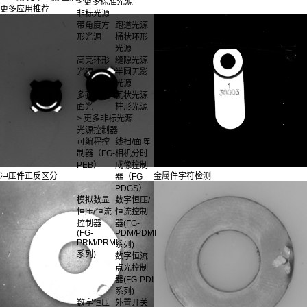
> 更多标准光源
更多应用推荐
非标光源
带角度方
跑道光源
形光源
桶状环形
光源
高亮环形
缝隙光源
光源
半圆无影
光源
多孔中孔
瓦状光源
面光
柱形光源
> 更多非标光源
光源控制器
可编程控
线扫/面阵
制器（FG-
相机分时
PEB）
成像控制
冲压件正反区分
金属件字符检测
器（FG-
PDGS）
模拟数显
数字恒压/
恒压/恒流
恒流控制
控制器
器(FG-
(FG-
PDM/PDMI
PRM/PRMI
系列)
系列)
数字恒流
点光控制
器(FG-PDI
系列)
数字恒压
外置开关