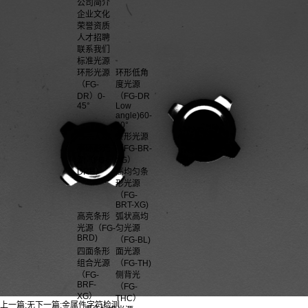
公司简介
企业文化
荣誉资质
人才招聘
联系我们
标准光源
环形光源
环形低角
（FG-
度光源
DR）0-
（FG-DR
45°
Low
angle)60-
90°
高亮大功
条形光源
率环形光
（FG-BR-
源（FG-
XG）
DRH）
高均匀条
形光源
（FG-
BRT-XG)
高亮条形
弧状高均
光源（FG-
匀光源
BRD)
（FG-BL)
四面条形
面光源
组合光源
（FG-TH)
（FG-
侧背光
BRF-
（FG-
XG）
THC）
上一篇:
无
下一篇:
金属件字符检测