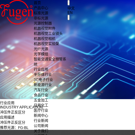
首页
产品中心
中文
EN
标准光源
非标光源
光源控制器
机器视觉附件
机器视觉工业镜头
机器视觉相机
机器视觉实验架
光纤光源
光学模组
智能交通安全预警系
统
行业应用
半导体行业
3C电子行业
新能源行业
汽车行业
食品行业
五金加工
行业应用
日用化工
INDUSTRY APPLICATION
医疗行业
冲压件正反区分
新闻中心
应用描述
行业新闻
冲压件正反区分
公司新闻
推荐光源：FG-BL
关于我们