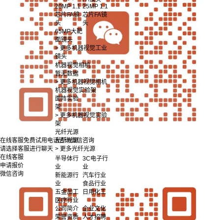
20MP 1.1
25MP 1.1
芯片FA镜
芯片FA镜
头
头
65MP大靶
面镜头
> 更多机器视觉工业
镜头
机器视觉相机
暂无数据
> 更多机器视觉相机
机器视觉实验架
面阵实验
架
> 更多机器视觉实验
架
光纤光源
光纤光源
在线客服
免费试用
电话咨询
微信咨询
> 更多光纤光源
请选择客服进行聊天
在线客服
半导体行
3C电子行
申请报价
业
业
微信咨询
新能源行
汽车行业
业
食品行业
五金加工
日用化工
医疗行业
公司简介
企业文化
荣誉资质
人才招聘