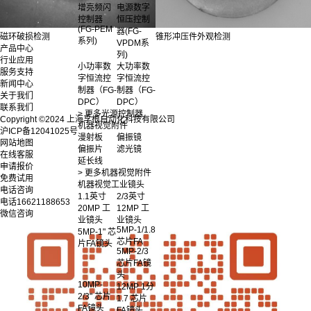
增亮频闪
电源数字
控制器
恒压控制
(FG-PEM
器(FG-
磁环破损检测
锥形冲压件外观检测
系列)
VPDM系
产品中心
列)
行业应用
小功率数
大功率数
服务支持
字恒流控
字恒流控
新闻中心
制器（FG-
制器（FG-
关于我们
DPC）
DPC）
联系我们
> 更多光源控制器
Copyright ©2024 上海孚根自动化科技有限公司
机器视觉附件
沪ICP备12041025号
漫射板
偏振镜
网站地图
偏振片
滤光镜
在线客服
延长线
申请报价
> 更多机器视觉附件
免费试用
机器视觉工业镜头
电话咨询
1.1英寸
2/3英寸
电话
16621188653
20MP 工
12MP 工
微信咨询
业镜头
业镜头
5MP-1/1.8
5MP-1" 芯
芯片FA
片FA镜头
5MP-2/3
芯片FA镜
头
10MP-
12MP 1分
2/3" 芯片
1.7 芯片
FA镜头
FA镜头