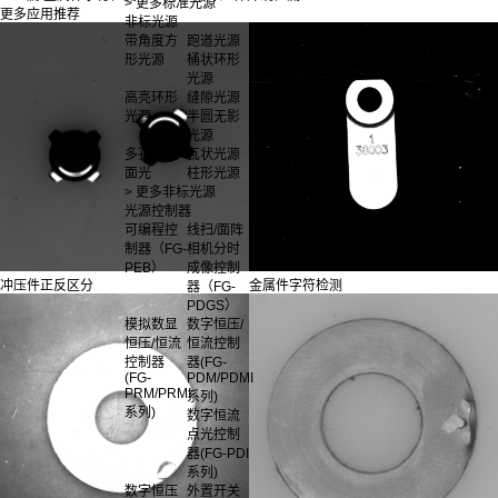
> 更多标准光源
更多应用推荐
非标光源
带角度方
跑道光源
形光源
桶状环形
光源
高亮环形
缝隙光源
光源
半圆无影
光源
多孔中孔
瓦状光源
面光
柱形光源
> 更多非标光源
光源控制器
可编程控
线扫/面阵
制器（FG-
相机分时
PEB）
成像控制
冲压件正反区分
金属件字符检测
器（FG-
PDGS）
模拟数显
数字恒压/
恒压/恒流
恒流控制
控制器
器(FG-
(FG-
PDM/PDMI
PRM/PRMI
系列)
系列)
数字恒流
点光控制
器(FG-PDI
系列)
数字恒压
外置开关