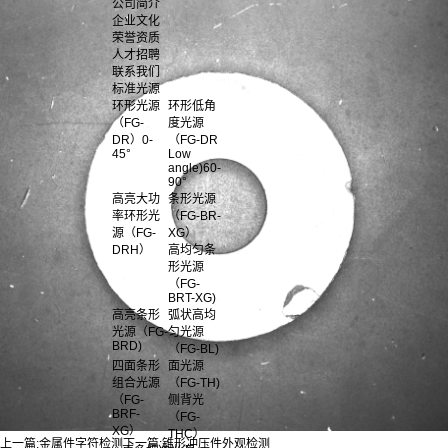
公司简介
企业文化
荣誉资质
人才招聘
联系我们
标准光源
环形光源
环形低角
（FG-
度光源
DR）0-
（FG-DR
45°
Low
angle)60-
90°
高亮大功
条形光源
率环形光
（FG-BR-
源（FG-
XG）
DRH）
高均匀条
形光源
（FG-
BRT-XG)
高亮条形
弧状高均
光源（FG-
匀光源
BRD)
（FG-BL)
四面条形
面光源
组合光源
（FG-TH)
（FG-
侧背光
BRF-
（FG-
XG）
THC）
上一篇:
金属件字符检测
下一篇:
锥形冲压件外观检测