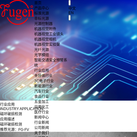
首页
产品中心
中文
EN
标准光源
非标光源
光源控制器
机器视觉附件
机器视觉工业镜头
机器视觉相机
机器视觉实验架
光纤光源
光学模组
智能交通安全预警系
统
行业应用
半导体行业
3C电子行业
新能源行业
汽车行业
食品行业
五金加工
行业应用
日用化工
INDUSTRY APPLICATION
医疗行业
磁环破损检测
新闻中心
应用描述
行业新闻
磁环破损检测
公司新闻
推荐光源：FG-FV
关于我们