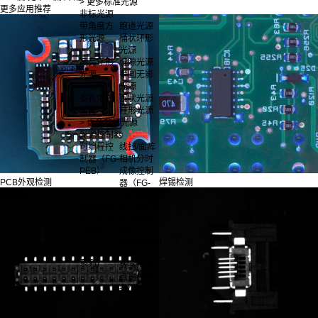
> 更多标准光源
更多应用推荐
非标光源
带角度方
跑道光源
形光源
桶状环形
光源
高亮环形
缝隙光源
光源
半圆无影
光源
多孔中孔
瓦状光源
面光
柱形光源
> 更多非标光源
光源控制器
可编程控
线扫/面阵
制器（FG-
相机分时
PEB）
成像控制
PCB外观检测
焊锡检测
器（FG-
PDGS）
模拟数显
数字恒压/
恒压/恒流
恒流控制
控制器
器(FG-
(FG-
PDM/PDMI
PRM/PRMI
系列)
系列)
数字恒流
点光控制
器(FG-PDI
系列)
数字恒压
外置开关