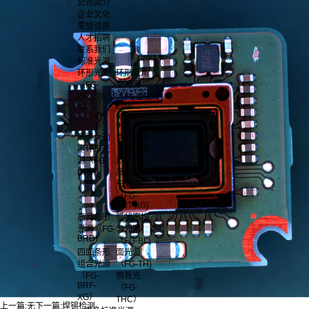
公司简介
企业文化
荣誉资质
人才招聘
联系我们
标准光源
环形光源
环形低角
（FG-
度光源
DR）0-
（FG-DR
45°
Low
angle)60-
90°
高亮大功
条形光源
率环形光
（FG-BR-
源（FG-
XG）
DRH）
高均匀条
形光源
（FG-
BRT-XG)
高亮条形
弧状高均
光源（FG-
匀光源
BRD)
（FG-BL)
四面条形
面光源
组合光源
（FG-TH)
（FG-
侧背光
BRF-
（FG-
XG）
THC）
上一篇:
无
下一篇:
焊锡检测