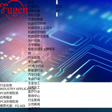
首页
产品中心
中文
EN
标准光源
非标光源
光源控制器
机器视觉附件
机器视觉工业镜头
机器视觉相机
机器视觉实验架
光纤光源
光学模组
智能交通安全预警系
统
行业应用
半导体行业
3C电子行业
新能源行业
汽车行业
食品行业
五金加工
行业应用
日用化工
INDUSTRY APPLICATION
医疗行业
PCB外观检测
新闻中心
应用描述
行业新闻
PCB外观检测
公司新闻
推荐光源：FG-AOI
关于我们