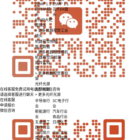
20MP 1.1
25MP 1.1
芯片FA镜
芯片FA镜
头
头
65MP大靶
面镜头
> 更多机器视觉工业
镜头
机器视觉相机
暂无数据
> 更多机器视觉相机
机器视觉实验架
面阵实验
架
> 更多机器视觉实验
架
光纤光源
光纤光源
在线客服
免费试用
电话咨询
微信咨询
> 更多光纤光源
请选择客服进行聊天
在线客服
半导体行
3C电子行
申请报价
业
业
微信咨询
新能源行
汽车行业
业
食品行业
五金加工
日用化工
医疗行业
公司简介
企业文化
荣誉资质
人才招聘