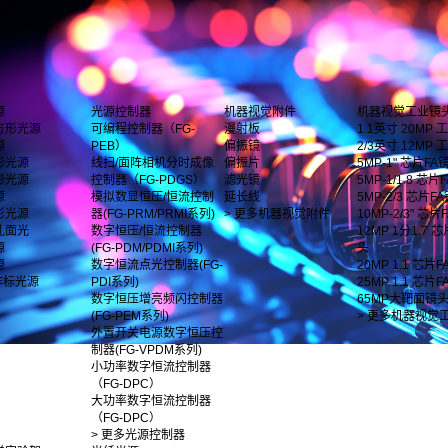
源
光源控制器
机器视觉附件
机器视觉工业镜
方形光源
可编程控制器（FG-
漫射板
1.1英寸 20MP
源
PEB）
偏振镜
2/3英寸 12MP
形光源
线扫/面阵相机分时成像
偏振片
5MP-1" 芯片FA
形光源
控制器（FG-PDGS）
滤光镜
5MP-1/1.8 芯片F
源
模拟数显恒压/恒流控制
延长线
5MP-2/3 芯片F
影光源
器(FG-PRM/PRMI系列)
> 更多机器视觉附件
10MP-2/3" 芯
孔面光
数字恒压/恒流控制器
12MP 1分1.7 
源
(FG-PDM/PDMI系列)
头
源
数字恒流点光控制器(FG-
20MP 1.1 芯片
非标光源
PDI系列)
25MP 1.1 芯片
数字恒压增亮频闪控制器
65MP大靶面镜
(FG-PEM系列)
> 更多机器视觉
外置开关电源数字恒压控
制器(FG-VPDM系列)
小功率数字恒流控制器
（FG-DPC）
大功率数字恒流控制器
（FG-DPC）
> 更多光源控制器