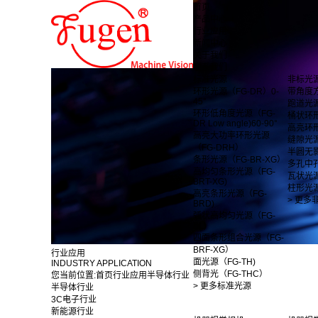
首页
产品中心
行业应用
新闻中心
关于我们
联系我们
标准光源
非标光
环形光源（FG-DR）0-
带角度
45°
跑道光
环形低角度光源（FG-
桶状环
DR Low angle)60-90°
高亮环
高亮大功率环形光源
缝隙光
（FG-DRH）
半圆无
条形光源（FG-BR-XG）
多孔中
高均匀条形光源（FG-
瓦状光
BRT-XG)
柱形光
高亮条形光源（FG-
> 更多
BRD)
弧状高均匀光源（FG-
BL)
四面条形组合光源（FG-
BRF-XG）
行业应用
面光源（FG-TH)
INDUSTRY APPLICATION
侧背光（FG-THC）
您当前位置:
首页
行业应用
半导体行业
> 更多标准光源
半导体行业
3C电子行业
新能源行业