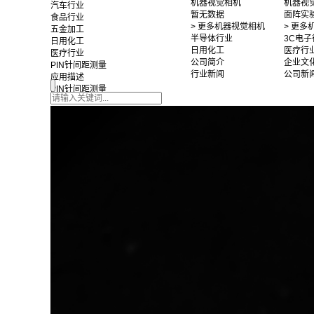
机器视觉相机
机器视
汽车行业
暂无数据
面阵实
食品行业
> 更多机器视觉相机
> 更
五金加工
半导体行业
3C电子
日用化工
日用化工
医疗行
医疗行业
公司简介
企业文
PIN针间距测量
行业新闻
公司新
应用描述
PIN针间距测量
推荐光源：FG-
FV